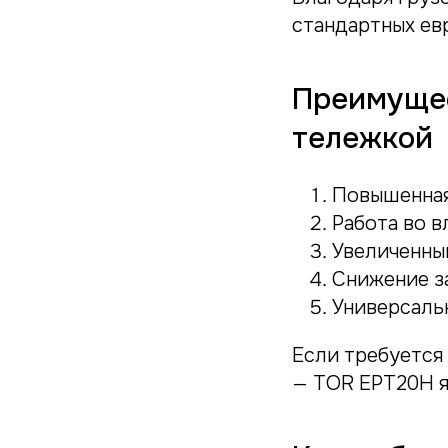
стандартных ев
Преимущес
тележкой
Повышенная
Работа во 
Увеличенны
Снижение з
Универсаль
Если требуется
— TOR EPT20H я