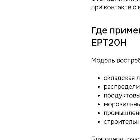
при контакте с
Где приме
EPT20H
Модель востреб
складская 
распредели
продуктовы
морозильны
промышленн
строительн
Благодаря груз