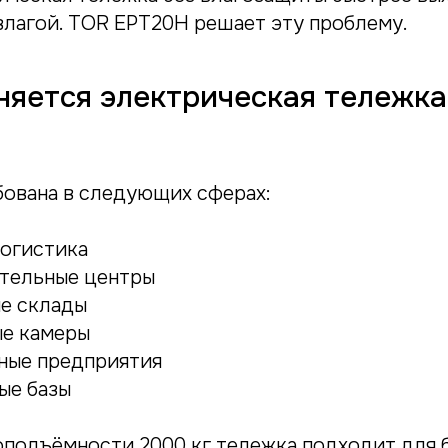
 влагой. TOR EPT20H решает эту проблему.
няется электрическая тележк
ована в следующих сферах:
логистика
тельные центры
е склады
е камеры
ые предприятия
ые базы
оподъёмности 2000 кг тележка подходит для