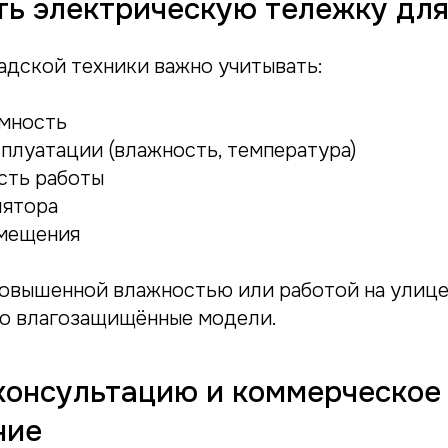
ть электрическую тележку для
адской техники важно учитывать:
мность
плуатации (влажность, температура)
сть работы
лятора
мещения
повышенной влажностью или работой на улиц
о влагозащищённые модели.
консультацию и коммерческое
ние