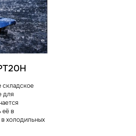
EPT20H
е складское
е для
чается
 её в
 в холодильных