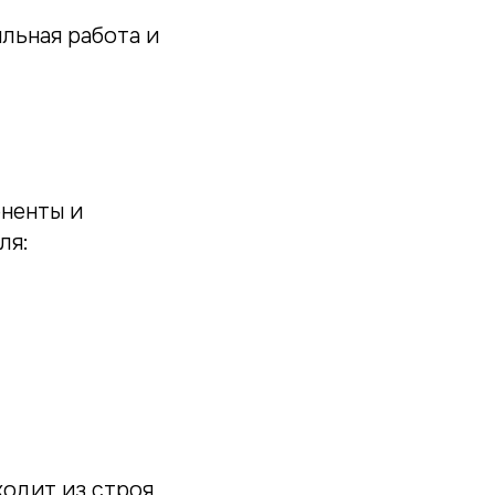
льная работа и
оненты и
ля:
ходит из строя