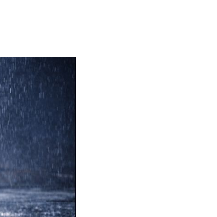
жка TOR