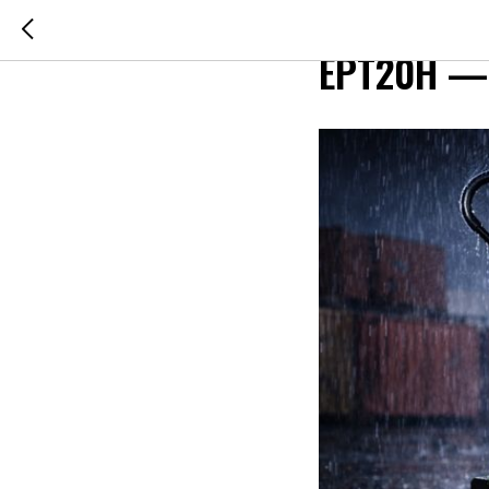
Влагозащ
EPT20H — 