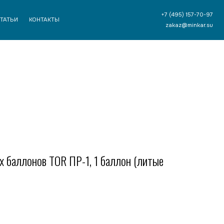
+7 (495) 157-70-97
ТЫ
zakaz@minkar.su
х баллонов TOR ПР-1, 1 баллон (литые