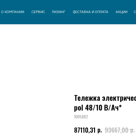
АНИИ
СЕРВИС
ЛИЗИНГ
ДОСТАВКА И ОПЛАТА
АКЦИИ
СТАТЬИ
КОНТАК
Тележка электрическ
pol 48/10 В/Ач*
1005882
р.
р.
87110,31
93667,00