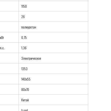
1150
26
полиуретан
кВт
0,75
л.с.
1,36
Электрическое
1353
140х55
80x70
Китай
Li-pol