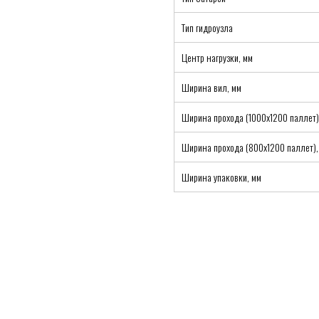
Тип гидроузла
Центр нагрузки, мм
Ширина вил, мм
Ширина прохода (1000х1200 паллет)
Ширина прохода (800х1200 паллет),
Ширина упаковки, мм
Каталог
Тележки
zakaz@minkar.s
Штабелеры
Подъемные столы
Ричтраки
Сборщики заказов