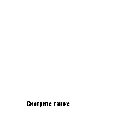
Смотрите также
Покупателям
Каталог
Лизинг
О компании
Доставка и оплата
Гарантия и сервис
Контакты