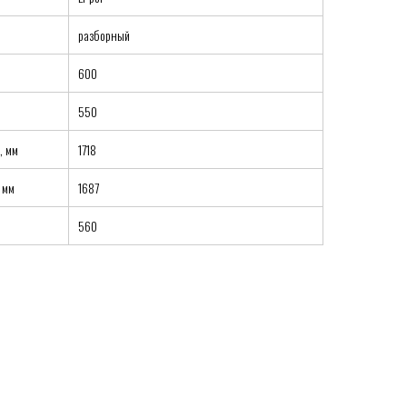
разборный
600
550
, мм
1718
 мм
1687
560
Реквизиты
u
Политика конфиденциальности
Договор оферта