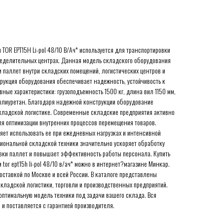
 TOR EPT15H Li-pol 48/10 В/Ач* используется для транспортировки
спределительных центрах. Данная модель складского оборудования
и паллет внутри складских помещений, логистических центров и
рукция оборудования обеспечивает надежность, устойчивость к
вные характеристики: грузоподъемность 1500 кг, длина вил 1150 мм,
олиуретан. Благодаря надежной конструкции оборудование
кладской логистике. Современные складские предприятия активно
я оптимизации внутренних процессов перемещения товаров.
яет использовать ее при ежедневных нагрузках и интенсивной
иональной складской техники значительно ускоряет обработку
овки паллет и повышает эффективность работы персонала. Купить
 tor ept15h li-pol 48/10 в/ач* можно в интернет?магазине Минкар.
оставкой по Москве и всей России. В каталоге представлены
ладской логистики, торговли и производственных предприятий.
оптимальную модель техники под задачи вашего склада. Вся
 и поставляется с гарантией производителя.