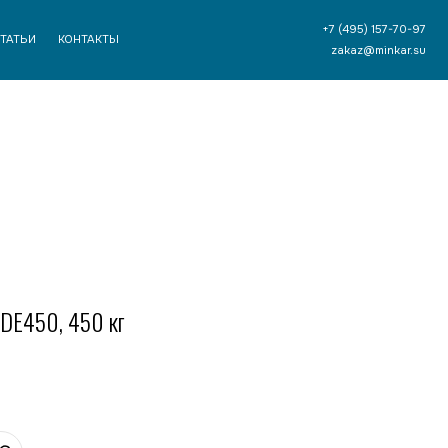
+7 (495) 157-70-97
ТЫ
zakaz@minkar.su
 DE450, 450 кг