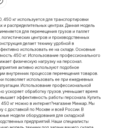
0, 450 кг используется для транспортировки
нах и распределительных центрах. Данная модель
именяется для перемещения грузов и паллет
, логистических центров и производственных
онструкция делает технику удобной в
ффективно использовать ее на складе. Основные
мность 450 кг. Использование профессионального
ижает физическую нагрузку на персонал.
дприятия активно используют подобное
ии внутренних процессов перемещения товаров.
ки позволяет использовать ее при ежедневных
сплуатации. Использование профессиональной
ьно ускоряет обработку грузов, уменьшает время
овышает эффективность работы персонала. Купить
, 450 кг можно в интернет?магазине Минкар. Мы
у с доставкой по Москве и всей России. В
жные модели оборудования для складской
зводственных предприятий. Наши специалисты
ную модель техники под задачи вашего склада.