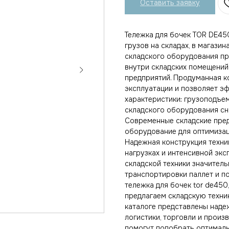
Оставить заявку
Тележка для бочек TOR DE45
грузов на складах, в магази
складского оборудования пр
внутри складских помещений
предприятий. Продуманная к
эксплуатации и позволяет э
характеристики: грузоподъе
складского оборудования сн
Современные складские пре
оборудование для оптимизац
Надежная конструкция техни
нагрузках и интенсивной эк
складской техники значител
транспортировки паллет и п
тележка для бочек tor de450
предлагаем складскую техник
каталоге представлены наде
логистики, торговли и прои
помогут подобрать оптималь