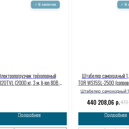
Электропогрузчик трёхопорный
Штабелер самоходный 1,5
20TVL (2000 кг, 3 м, li-ion 80В /
TOR WS15SL-2500 (сопро
0Ач) СМАРТЛИФТ (SMARTLIFT)
Штабелер самоходный 1,
TOR WS15SL-25
р.
440 208,06
473
(сопровождаемый) испо
для эффективной раб
Подробнее
Подробнее
складскими грузами и п
Надежное решение для 
логистики и работы с п