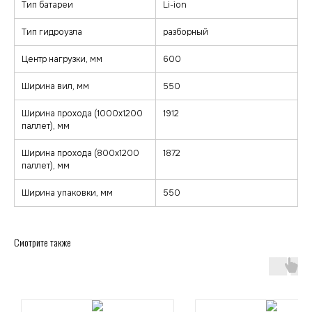
Тип батареи
Li-ion
Тип гидроузла
разборный
Центр нагрузки, мм
600
Ширина вил, мм
550
Ширина прохода (1000х1200
1912
паллет), мм
zakaz@minkar.su
+7 (495) 157-70-97
Ширина прохода (800х1200
1872
паллет), мм
Покупателям
Каталог
Ширина упаковки, мм
550
Каталог
Тележки
О компании
Штабелеры
Гарантия и сервис
Ричтраки
Смотрите также
Лизинг
Доставка и оплата
Подъемные столы
Контакты
Сборщики заказов
Погрузчики
Клининговое оборудование
Реквизиты
Договор оферта
© minkar.su Данный сайт носит
Политика