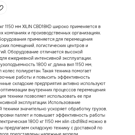
кг 1150 мм XILIN CBD18KD широко применяется в
ых компаниях и производственных организациях.
оборудования применяется для перемещения
дских помещений, логистических центров и
ий. Оборудование отличается высокой
для ежедневной интенсивной эксплуатации.
узоподъемность 1800 кг, длина вил 1150 мм,
 колес полиуретан. Такая техника помогает
узочные работы и повысить эффективность
енные складские предприятия активно используют
 оптимизации внутренних процессов перемещения
ия техники позволяет использовать ее при
енсивной эксплуатации. Использование
 техники значительно ускоряет обработку грузов,
ировки паллет и повышает эффективность работы
ектрическая 1800 кг 1150 мм xilin cbd18kd можно в
ы предлагаем складскую технику с доставкой по
талоге представлены надежные модели