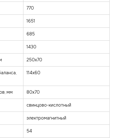
770
1651
685
1430
м
250х70
аланса,
114х60
ов, мм
80х70
свинцово-кислотный
электромагнитный
54