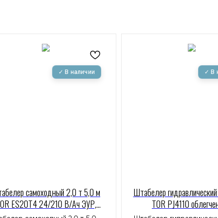
абелер самоходный 2,0 т 5,0 м
Штабелер гидравлический 0
OR ES20T4 24/210 В/Ач ЭУР,
TOR PJ4110 облегче
Curtis, H-мачта (с платформой)