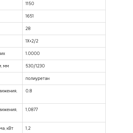
1150
1651
28
1X+2/2
ших
1.0000
и, мм
530/1230
полиуретан
вижения,
0,8
вижения,
1,0877
а, кВт
1,2