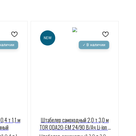
NEW
,4 т 1,1 м
Штабелер самоходный 2,0 т 3,0 м
нный
TOR QDA20-EM 24/90 В/Ач Li-ion с
раздвижными вилами (с платформой)