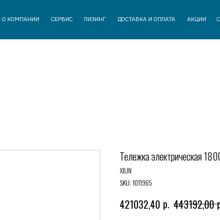
АНИИ
СЕРВИС
ЛИЗИНГ
ДОСТАВКА И ОПЛАТА
АКЦИИ
СТАТЬИ
КОНТАК
Тележка электрическая 1800
XILIN
SKU:
1011965
р.
421032,40
443192,00