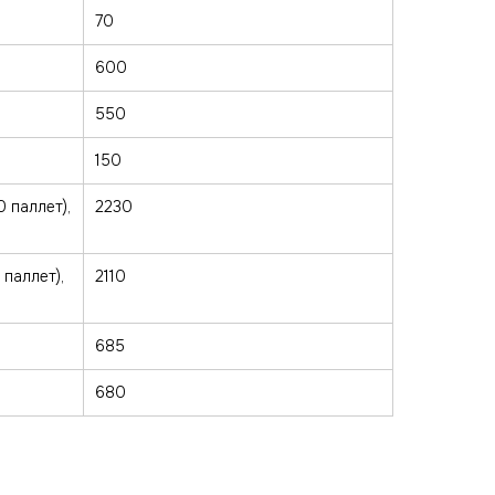
70
600
550
150
 паллет),
2230
паллет),
2110
685
680