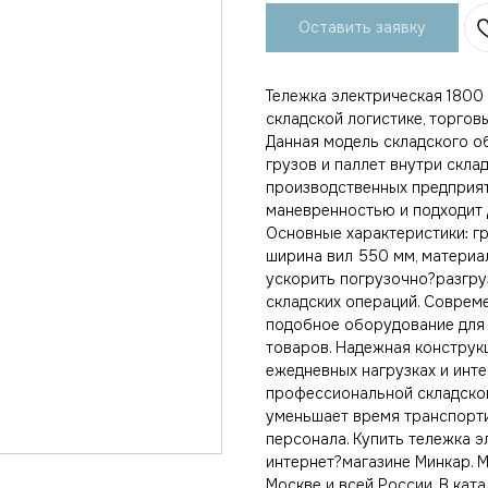
Оставить заявку
Тележка электрическая 1800 
складской логистике, торгов
Данная модель складского 
грузов и паллет внутри скла
производственных предприят
маневренностью и подходит 
Основные характеристики: гр
ширина вил 550 мм, материал
ускорить погрузочно?разгр
складских операций. Соврем
подобное оборудование для
товаров. Надежная конструкц
ежедневных нагрузках и инт
профессиональной складской
уменьшает время транспорт
персонала. Купить тележка эл
интернет?магазине Минкар. М
Москве и всей России. В ка