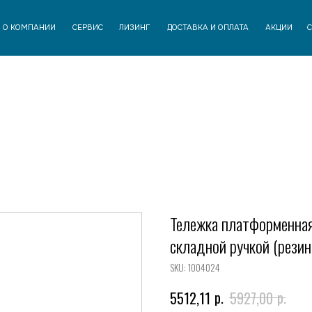
АНИИ
СЕРВИС
ЛИЗИНГ
ДОСТАВКА И ОПЛАТА
АКЦИИ
СТАТЬИ
КОНТАК
Тележка платформенная
складной ручкой (резин
SKU:
1004024
р.
р.
5512,11
5927,00