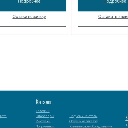
Подробнее
Подробнее
распределительных це
производственных пом
Надежное решение для 
Оставить заявку
Оставить заяв
логистики и работы с п
Каталог
Тележки
zakaz@minkar.s
Штабелеры
Подъемные столы
Ричтраки
Сборщики заказов
+7 (495) 157-70
Погрузчики
Клининговое оборудование
те для ознакомления и не являются публичной офертой.