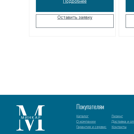
Подробнее
центрах и производственных
помещениях. Надежное решение
для складской логистики и работы
Оставить заявку
с паллетами.
Покупателям
Каталог
Лизинг
О компании
Доставка и оплата
Гарантия и сервис
Контакты
© minkar.su Данный сайт носит информационный характер, материалы размещены на сай