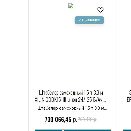
Штабелер самоходный 1,5 т 3,3 м
XILIN CDDK15-III Li-ion 24/125 В/Ач (с
EF
платформой)
15
Штабелер самоходный 1,5 т 3,3 м
XILIN CDDK15-III Li-ion 24/125 В/Ач (с
р.
730 066,45
р.
768 491
платформой) широко применяется
на складах, в распределительных