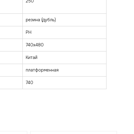
250
резина (дубль)
PH
740х480
Китай
платформенная
740