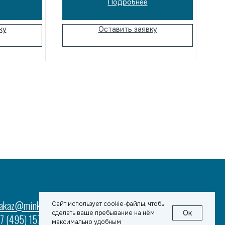
Подробнее
нтрах и
размещения грузов на высоте.
ещениях.
Надежное решение для складской
складской
логистики.
ку
Оставить заявку
аллетами.
Реквизиты
u
Политика конфиденциальности
Договор оферта
-97
Разработка сайта
Сайт использует cookie-файлы, чтобы
Ок
сделать ваше пребывание на нём
максимально удобным