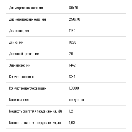
Диаметр задних колес, мм
80х70
Диаметр передних колес, мм
250х70
Длина вил, мм
1150
Длина, мм
1828
Дорожный просвет, мм
20
Задний свес, мм
1442
Количество колес, шт
1X+4
Количество проголосовавших
1.0000
Материал колес
полиуретан
Мощность двигателя передвижения, кВт
1,2
Мощность двигателя передвижения, л.с.
1,63