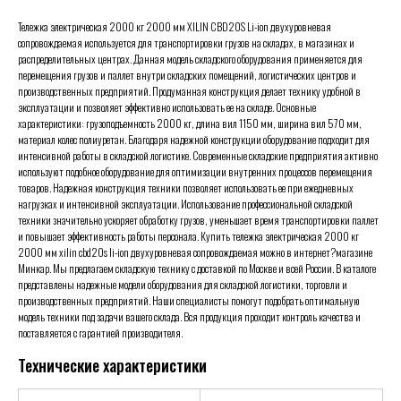
Тележка электрическая 2000 кг 2000 мм XILIN CBD20S Li-ion двухуровневая
сопровождаемая используется для транспортировки грузов на складах, в магазинах и
распределительных центрах. Данная модель складского оборудования применяется для
перемещения грузов и паллет внутри складских помещений, логистических центров и
производственных предприятий. Продуманная конструкция делает технику удобной в
эксплуатации и позволяет эффективно использовать ее на складе. Основные
характеристики: грузоподъемность 2000 кг, длина вил 1150 мм, ширина вил 570 мм,
материал колес полиуретан. Благодаря надежной конструкции оборудование подходит для
интенсивной работы в складской логистике. Современные складские предприятия активно
используют подобное оборудование для оптимизации внутренних процессов перемещения
товаров. Надежная конструкция техники позволяет использовать ее при ежедневных
нагрузках и интенсивной эксплуатации. Использование профессиональной складской
техники значительно ускоряет обработку грузов, уменьшает время транспортировки паллет
и повышает эффективность работы персонала. Купить тележка электрическая 2000 кг
2000 мм xilin cbd20s li-ion двухуровневая сопровождаемая можно в интернет?магазине
Минкар. Мы предлагаем складскую технику с доставкой по Москве и всей России. В каталоге
представлены надежные модели оборудования для складской логистики, торговли и
производственных предприятий. Наши специалисты помогут подобрать оптимальную
модель техники под задачи вашего склада. Вся продукция проходит контроль качества и
поставляется с гарантией производителя.