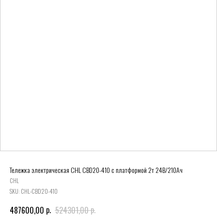
Тележка электрическая CHL CBD20-410 с платформой 2т 24В/210Ач
CHL
SKU:
CHL-CBD20-410
р.
р.
487600,00
524301,00