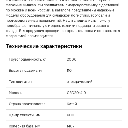
chl cbd20-410 с платформой 2т 24в/210ач можно в интернет?
магазине Минкар. Мы предлагаем складскую технику с доставкой
по Москве и всей России. В каталоге представлены надежные
модели оборудования для складской логистики, торговли и
производственных предприятий. Наши специалисты помогут
подобрать оптимальную модель техники под задачи вашего
склада. Вся продукция проходит контроль качества и поставляется
с гарантией производителя.
Грузоподъемность, кг
2000
Высота подъема, м
110
Тип двигателя
электрический
Модель
CBD20-410
Страна производства
Китай
Центр тяжести, мм
600
Колесная база, мм
1407