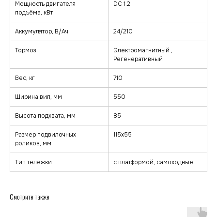
Мощность двигателя
DC 1.2
подъёма, кВт
Аккумулятор, В/Ач
24/210
Тормоз
Электромагнитный ,
Регенеративный
Вес, кг
710
Ширина вил, мм
550
zakaz@minkar.su
Высота подхвата, мм
85
+7 (495) 157-70-97
Размер подвилочных
115x55
роликов, мм
Покупателям
Каталог
Тип тележки
с платформой, самоходные
Каталог
Тележки
О компании
Штабелеры
Гарантия и сервис
Ричтраки
Лизинг
Смотрите также
Доставка и оплата
Подъемные столы
Контакты
Сборщики заказов
Погрузчики