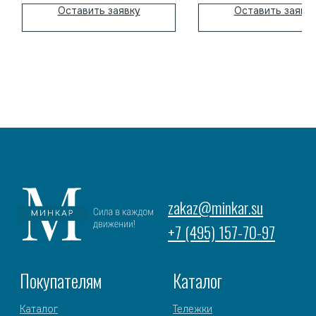
гидравлической тележки. При его
складской логистик
Оставить заявку
Оставить заявк
нажатии тормозная колодка
зажимает передние колеса, что не
позволяет рохли двигаться на
уклоне по инерции.
Грузоподъемность тележки
составляет 2.5 тонны, что обычно
достаточно для работы любыми
грузами на стандартной евро
паллете.#|---|#Гидравлические
тележки производства TOR – это
простые и надежные в
эксплуатации помощникина складе.
Все разнообразие складской
техники TOR предоставляет нашим
клиентам
широчайшиевозможности по
выбору самой подходящей
тележки под свои
нужды.Гидравлическая тележка
модели BFB оснащена тормозом
для более удобной и безопасной
работы при преодолении каких-
либо подъемов и спусков
(пандусов). Торможение