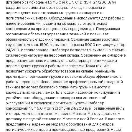
Штабелер самоходный 1,5 т 5,0 м XILIN CTDR15-III 24/200 В/Ач
раздвижные вилы и опоры предназначен для подъема и
перемещения паллетированных грузов на складах и в
логистических центрах. Оборудование используется для работы с
паллетированными грузами на складах, в логистических
комплексах и на производственных предприятиях. Продуманная
эргономика облегчает управление техникой и повышает
эффективность складских операций. Основные характеристики:
грузоподъемность 1500 кг, высота подъема 5000 мм, аккумулятор
24/200. Использование штабелера позволяет значительно снизить
физическую нагрузку на персонал склада. Современные складские
предприятия активно используют штабелеры для оптимизации
перемещения грузов и работы с паллетами. Такая техника
позволяет ускорить обработку товаров на складе, уменьшить
время транспортировки грузов и повысить общую эффективность
работы персонала. Использование профессиональной складской
техники помогает безопасно поднимать грузы на высоту и
размещать их на стеллажах. Благодаря надежной конструкции и
устойчивости оборудование подходит для интенсивной
эксплуатации в складской логистике. Купить штабелер
самоходный 1,5 т 5,0 м xilin ctdr15-iii 24/200 в/ач раздвижные вилы
и опоры можно в интернет‑магазине Минкар. Мы осуществляем
доставку складской техники по Москве и всей России. В каталоге
представлены надежные модели оборудования для складов,
логистических центров и производственных предприятий. Наши