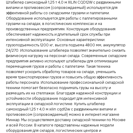
Штабелер самоходный 1,25 т 4,0 м XILIN CQD12W с раздвижными
вилами и противовесом (сопровождаемый) используется для
эффективной работы со складскими грузами и паллетами.
Оборудование используется для работы с паллетированными
грузами на складах, в логистических комплексах и на
производственных предприятиях. Конструкция оборудования
обеспечивает надежность и длительный срок службы при
интенсивной эксплуатации. Основные характеристики:
грузоподъемность 1200 кг, высота подъема 4800 мм, аккумулятор
24/270. Использование штабелера позволяет значительно снизить
физическую нагрузку на персонал склада. Современные складские
предприятия активно используют штабелеры для оптимизации
перемещения грузов и работы с паллетами. Такая техника
позволяет ускорить обработку товаров на складе, уменьшить
время транспортировки грузов и повысить общую эффективность
работы персонала. Использование профессиональной складской
техники помогает безопасно поднимать грузы на высоту и
размещать их на стеллажах. Благодаря надежной конструкции и
устойчивости оборудование подходит для интенсивной
эксплуатации в складской логистике. Купить штабелер
самоходный 1,25 т 4,0 м xilin cqd12w с раздвижными вилами и
противовесом (сопровождаемый) можно в интернет‑магазине
Минкар. Мы осуществляем доставку складской техники по Москве
и всей России. В каталоге представлены надежные модели
оборудования для складов, логистических центров и