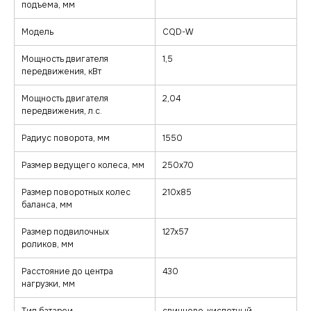
подъема, мм
Модель
CQD-W
Мощность двигателя
1,5
передвижения, кВт
zakaz@minkar.su
Мощность двигателя
2,04
+7 (495) 157-70-97
передвижения, л.с.
Радиус поворота, мм
1550
Покупателям
Каталог
Каталог
Тележки
Размер ведущего колеса, мм
250х70
О компании
Штабелеры
Гарантия и сервис
Ричтраки
Размер поворотных колес
210х85
Лизинг
баланса, мм
Доставка и оплата
Подъемные столы
Контакты
Сборщики заказов
Погрузчики
Размер подвилочных
127х57
Клининговое оборудование
Реквизиты
роликов, мм
Договор оферта
© minkar.su Данный сайт носит
Политика
информационный характер, материалы
Расстояние до центра
430
конфиденциальности
размещены на сайте для ознакомления
нагрузки, мм
и не являются публичной офертой.
Разработка сайта