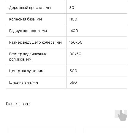
Дорожный просвет, мм
30
Колесная база, мм
1100
Радиус поворота, мм
1400
Размер ведущего колеса, мм
150х50
Размер подвилочных
80х50
роликов, мм
Центр нагрузки, мм
500
Ширина вил, мм
550
zakaz@minkar.su
Смотрите также
+7 (495) 157-70-97
Покупателям
Каталог
Каталог
Тележки
О компании
Штабелеры