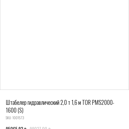
Штабелер гидравлический 2,0 т 1,6 м TOR PMS2000-
1600 (S)
SKU:
1001573
р.
р.
95065,92
99027,00