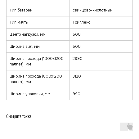
Тип батареи
свинцово-кислотный
Тип мачты
Триплекс
zakaz@minkar.su
+7 (495) 157-70-97
Центр нагрузки, мм
500
Ширина вил, мм
500
Покупателям
Каталог
Ширина прохода (1000х1200
2990
Каталог
Тележки
паллет), мм
О компании
Штабелеры
Гарантия и сервис
Ричтраки
Лизинг
Ширина прохода (800х1200
3120
Доставка и оплата
Подъемные столы
паллет), мм
Контакты
Сборщики заказов
Погрузчики
Ширина упаковки, мм
990
Клининговое оборудование
Реквизиты
Договор оферта
© minkar.su Данный сайт носит
Политика
информационный характер, материалы
конфиденциальности
размещены на сайте для ознакомления
и не являются публичной офертой.
Разработка сайта
Смотрите также