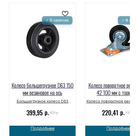
Колесо большегрузное D63 150
Колесо поворотное рези
мм резиновое на ось
42 100 мм с тормоз
Большегрузное колесо D63
Колесо поворотное резина
диаметром 150 мм с резиновым
100 мм с тормозом 
р.
р.
399,95
220,41
р.
р.
421
237
покрытием на ось для складских и
промышленное колесо
платформенных тележек. Прочное
тележек и складско
колесо для промышленного и
оборудования. используе
Подробнее
Подробнее
складского оборудования.
складских тележках
Доставка по Москве и всей России.
платформенных тележк