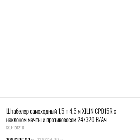
Штабелер самоходный 1,5 т 4,5 м XILIN CPD15R с
наклоном мачты и противовесом 24/320 В/Ач
SKU:
1013117
р.
р.
1088206,02
1170114,00