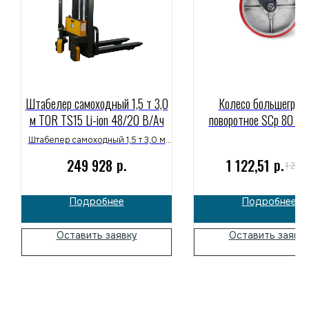
Штабелер самоходный 1,5 т 3,0
Колесо большегруз
м TOR TS15 Li-ion 48/20 В/Ач
поворотное SCp 80 2
Штабелер самоходный 1,5 т 3,0 м
TOR TS15 Li-ion 48/20 В/Ач широко
р.
р.
249 928
1 122,51
р
1 207
применяется на складах, в
распределительных центрах и
производственных помещениях.
Подробнее
Подробнее
Надежное решение для складской
логистики и работы с паллетами.
Оставить заявку
Оставить заявк