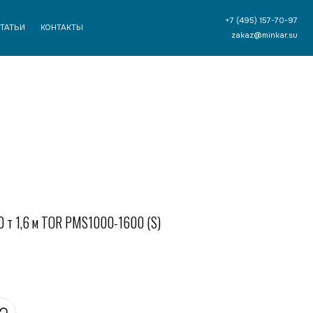
+7 (495) 157-70-97
ТЫ
zakaz@minkar.su
0 т 1,6 м TOR PMS1000-1600 (S)