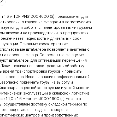
 т 1,6 м TOR PMS1000-1600 (S) предназначен для
етированных грузов на складах и в логистических
льзуется для работы с паллетированными грузами
 комплексах и на производственных предприятиях.
беспечивает надежность и длительный срок
плуатации. Основные характеристики:
Использование штабелера позволяет значительно
у на персонал склада. Современные складские
ьзуют штабелеры для оптимизации перемещения
. Такая техника позволяет ускорить обработку
ть время транспортировки грузов и повысить
ы персонала. Использование профессиональной
безопасно поднимать грузы на высоту и
 Благодаря надежной конструкции и устойчивости
нтенсивной эксплуатации в складской логистике.
ий 1,0 т 1,6 м tor pms1000-1600 (s) можно в
Мы осуществляем доставку складской техники по
талоге представлены надежные модели
логистических центров и производственных