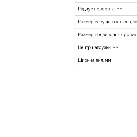
Радиус поворота, мм
Размер ведущего колеса, м
Размер подвилочных ролик
Центр нагрузки, мм
Ширина вил, мм
Каталог
Тележки
zakaz@minkar.s
Штабелеры
Подъемные столы
Ричтраки
Сборщики заказов