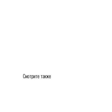
Смотрите также
Покупателям
Каталог
Лизинг
О компании
Доставка и оплата
Гарантия и сервис
Контакты