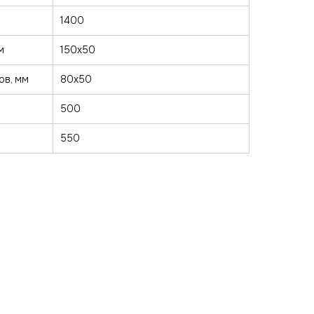
1400
м
150х50
ов, мм
80х50
500
550
Реквизиты
u
Политика конфиденциальности
Договор оферта