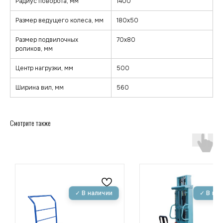
Радиус поворота, мм
1400
Размер ведущего колеса, мм
180х50
Размер подвилочных
70х80
роликов, мм
Центр нагрузки, мм
500
Ширина вил, мм
560
Смотрите также
zakaz@minkar.su
+7 (495) 157-70-97
Покупателям
Каталог
Каталог
Тележки
О компании
Штабелеры
Гарантия и сервис
Ричтраки
Лизинг
Доставка и оплата
Подъемные столы
Контакты
Сборщики заказов