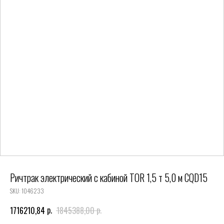
Ричтрак электрический с кабиной TOR 1,5 т 5,0 м CQD15
SKU:
1046233
р.
р.
1716210,84
1845388,00