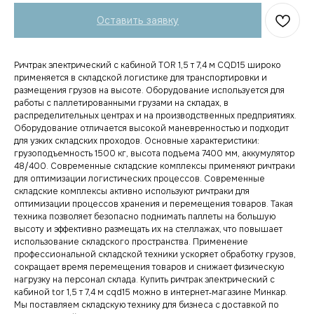
Оставить заявку
Ричтрак электрический с кабиной TOR 1,5 т 7,4 м CQD15 широко
применяется в складской логистике для транспортировки и
размещения грузов на высоте. Оборудование используется для
работы с паллетированными грузами на складах, в
распределительных центрах и на производственных предприятиях.
Оборудование отличается высокой маневренностью и подходит
для узких складских проходов. Основные характеристики:
грузоподъемность 1500 кг, высота подъема 7400 мм, аккумулятор
48/400. Современные складские комплексы применяют ричтраки
для оптимизации логистических процессов. Современные
складские комплексы активно используют ричтраки для
оптимизации процессов хранения и перемещения товаров. Такая
техника позволяет безопасно поднимать паллеты на большую
высоту и эффективно размещать их на стеллажах, что повышает
использование складского пространства. Применение
профессиональной складской техники ускоряет обработку грузов,
сокращает время перемещения товаров и снижает физическую
нагрузку на персонал склада. Купить ричтрак электрический с
кабиной tor 1,5 т 7,4 м cqd15 можно в интернет‑магазине Минкар.
Мы поставляем складскую технику для бизнеса с доставкой по