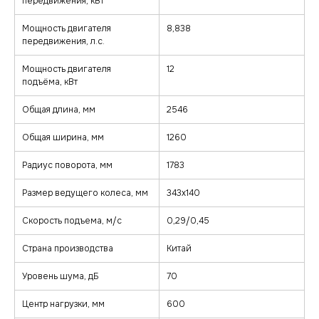
передвижения, кВт
Мощность двигателя
8,838
передвижения, л.с.
Мощность двигателя
12
подъёма, кВт
Общая длина, мм
2546
Общая ширина, мм
1260
Радиус поворота, мм
1783
Размер ведущего колеса, мм
343х140
Скорость подъема, м/с
0,29/0,45
Страна производства
Китай
zakaz@minkar.su
+7 (495) 157-70-97
Уровень шума, дБ
70
Центр нагрузки, мм
600
Покупателям
Каталог