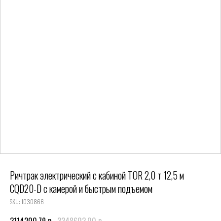
Ричтрак электрический с кабиной TOR 2,0 т 12,5 м
CQD20-D с камерой и быстрым подъемом
SKU:
1030866
р.
р.
3114200,79
3348603,00