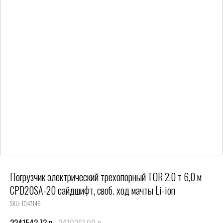
Погрузчик электрический трехопорный TOR 2,0 т 6,0 м
CPD20SA-20 сайдшифт, своб. ход мачты Li-ion
SKU:
1047146
р.
р.
2241542,73
2410261,00