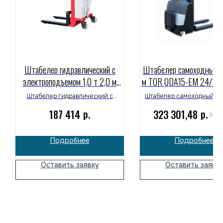
Штабелер гидравлический с
Штабелер самоходный 1,
электроподъемом 1,0 т 2,0 м
м TOR QDA15-EM 24/125
TOR PEMS10
раздвижными вилами
Штабелер гидравлический с
Штабелер самоходный 1,5 
платформой)
электроподъемом 1,0 т 2,0 м TOR
TOR QDA15-EM 24/125 В
р.
р.
187 414
323 301,48
347 
PEMS10 для склада. Надежное
раздвижными вилами
оборудование для подъема и
платформой) широко прим
перемещения грузов. Подходит для
на складах, в распредели
Подробнее
Подробнее
интенсивной эксплуатации.
центрах и производств
помещениях. Надежное 
для складской логистики 
Оставить заявку
Оставить заявк
с паллетами.