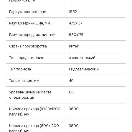
грузом/без), %
Радиус поворота, мм
1552
zakaz@minkar.su
Размер задних шин, мм
470х137
+7 (495) 157-70-97
Размер передних шин, мм
590х179
Покупателям
Каталог
Страна производства
Китай
Каталог
Тележки
Тип передвижения
электрический
О компании
Штабелеры
Гарантия и сервис
Ричтраки
Лизинг
Тип тормоза
Гидравлический
Доставка и оплата
Подъемные столы
Контакты
Сборщики заказов
Толщина вил, мм
40
Погрузчики
Клининговое оборудование
Реквизиты
Договор оферта
Уровень шума на месте
68
© minkar.su Данный сайт носит
Политика
оператора, дБ
информационный характер, материалы
конфиденциальности
размещены на сайте для ознакомления
и не являются публичной офертой.
Разработка сайта
Ширина прохода (1000х1200
3600
паллет), мм
Ширина прохода (800х1200
3800
паллет), мм