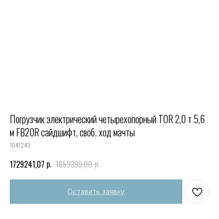
Погрузчик электрический четырехопорный TOR 2,0 т 5,6
м FB20R сайдшифт, своб. ход мачты
1047243
р.
р.
1729241,07
1859399,00
Оставить заявку