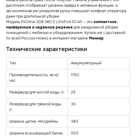
начала работы сразу после покупки. Панель управления с ЖК-
дисплеем отображает уровень заряда и активные функции, а
эргономичная регулируемая ручка повышает комфорт оператора
даже при длительной уборке.
Модель EVOline SDB 380 S LiFePo4 30 Ah — это
компактное,
манёвренное и надёжное решение
для ежедневной уборки
помещений с мебелью и оборудованием. Купить её с доставкой
по всей России можно в интернет-магазине
Минкар
.
Тип
Аккумуляторный
Производительность, кв.м/
1750
час
Резервуар для чистой воды, л
25
Резервуар для грязной воды,
30
л
Ширина щетки, мм/дюймы
380
Ширина всасывающей балки,
550